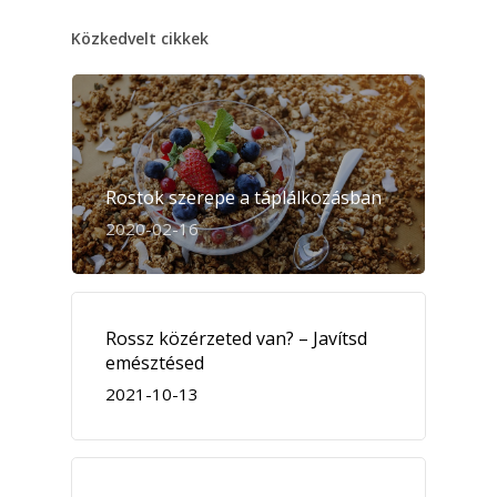
Közkedvelt cikkek
Rostok szerepe a táplálkozásban
2020-02-16
Rossz közérzeted van? – Javítsd
emésztésed
2021-10-13