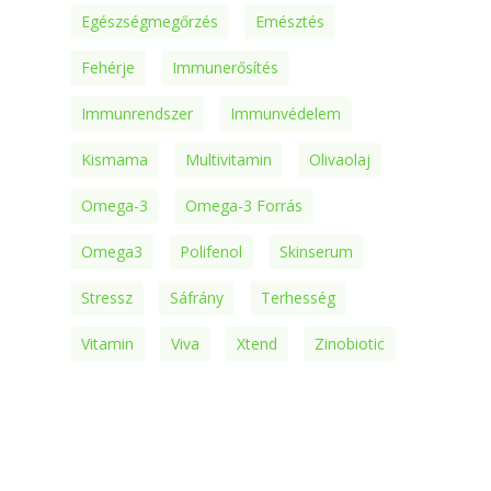
Egészségmegőrzés
Emésztés
Fehérje
Immunerősítés
Immunrendszer
Immunvédelem
Kismama
Multivitamin
Olivaolaj
Omega-3
Omega-3 Forrás
Omega3
Polifenol
Skinserum
Stressz
Sáfrány
Terhesség
Vitamin
Viva
Xtend
Zinobiotic
Zinzino
Zinzino Balance Oil
Zinzino BalanceOil
Zinzino Balance Test
Zinzino Egészségprogram