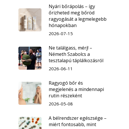
Nyári bőrápolás – így
őrizheted meg bőröd
ragyogását a legmelegebb
hónapokban
2026-07-15
Ne találgass, mérj! –
Németh Szabolcs a
tesztalapú táplálkozásról
2026-06-11
Ragyogó bőr és
megjelenés a mindennapi
rutin részeként
2026-05-08
A bélrendszer egészsége –
miért fontosabb, mint