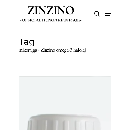
Skip
to
Menu
search
main
Close
content
Menu
Tag
mikoralga - Zinzino omega-3 halolaj