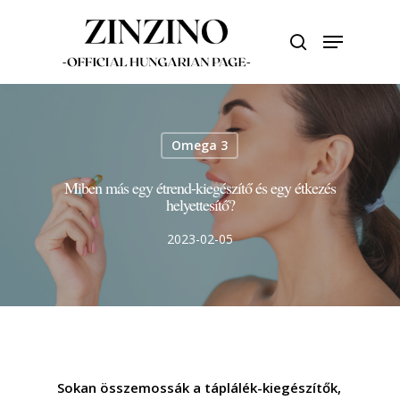
Skip
to
Menu
search
main
Close
content
Menu
Omega 3
Miben más egy étrend-kiegészítő és egy étkezés
helyettesítő?
2023-02-05
Sokan összemossák a táplálék-kiegészítők,