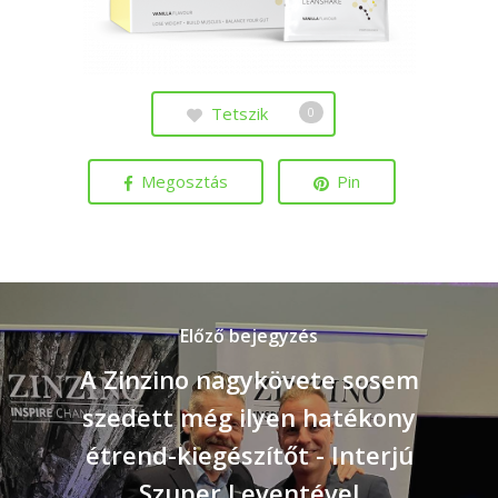
Tetszik
0
Megosztás
Pin
Előző bejegyzés
A Zinzino nagykövete sosem
szedett még ilyen hatékony
étrend-kiegészítőt - Interjú
Szuper Leventével