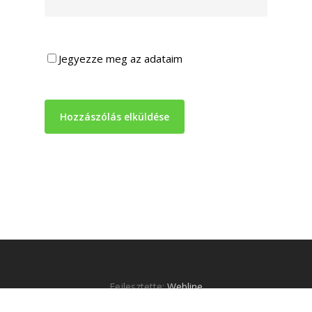
Jegyezze meg az adataim
Fejlesztette:
Webline
© 2026 Zinzino omega-3 halolaj.