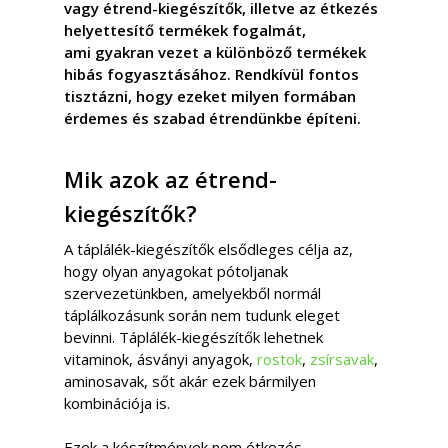
vagy étrend-kiegészítők, illetve az étkezés
helyettesítő termékek fogalmát,
ami gyakran vezet a különböző termékek
hibás fogyasztásához. Rendkívül fontos
tisztázni, hogy ezeket milyen formában
érdemes és szabad étrendünkbe építeni.
Mik azok az étrend-
kiegészítők?
A táplálék-kiegészítők elsődleges célja az,
hogy olyan anyagokat pótoljanak
szervezetünkben, amelyekből normál
táplálkozásunk során nem tudunk eleget
bevinni. Táplálék-kiegészítők lehetnek
vitaminok, ásványi anyagok,
rostok
,
zsírsavak
,
aminosavak, sőt akár ezek bármilyen
kombinációja is.
Ezek a készítmények nem étkezés