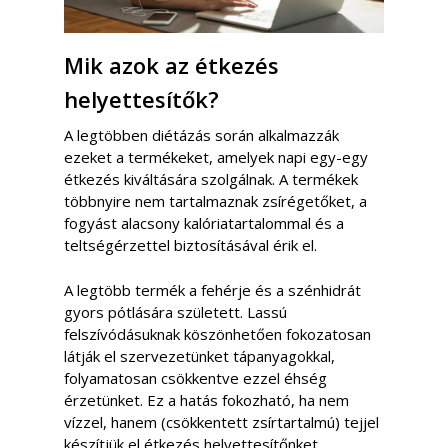
Mik azok az étkezés
helyettesítők?
A legtöbben diétázás során alkalmazzák
ezeket a termékeket, amelyek napi egy-egy
étkezés kiváltására szolgálnak. A termékek
többnyire nem tartalmaznak zsírégetőket, a
fogyást alacsony kalóriatartalommal és a
teltségérzettel biztosításával érik el.
A legtöbb termék a fehérje és a szénhidrát
gyors pótlására született. Lassú
felszívódásuknak köszönhetően fokozatosan
látják el szervezetünket tápanyagokkal,
folyamatosan csökkentve ezzel éhség
érzetünket. Ez a hatás fokozható, ha nem
vízzel, hanem (csökkentett zsírtartalmú) tejjel
készítjük el étkezés helyettesítőnket.