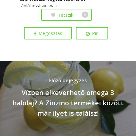
táplálkozásunknak.
Tetszik
0
Megosztás
Pin
Előző bejegyzés
Vízben elkeverhető omega 3
halolaj? A Zinzino termékei között
már ilyet is találsz!