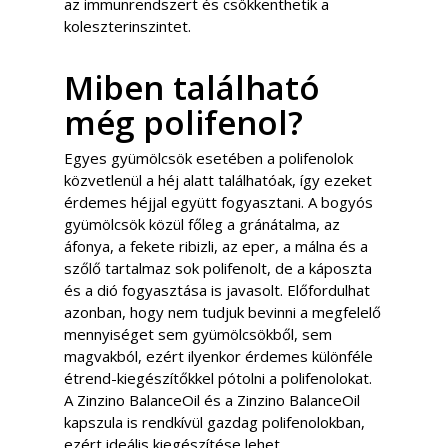
az immunrendszert és csökkenthetik a
koleszterinszintet.
Miben található
még polifenol?
Egyes gyümölcsök esetében a polifenolok
közvetlenül a héj alatt találhatóak, így ezeket
érdemes héjjal együtt fogyasztani. A bogyós
gyümölcsök közül főleg a gránátalma, az
áfonya, a fekete ribizli, az eper, a málna és a
szőlő tartalmaz sok polifenolt, de a káposzta
és a dió fogyasztása is javasolt. Előfordulhat
azonban, hogy nem tudjuk bevinni a megfelelő
mennyiséget sem gyümölcsökből, sem
magvakból, ezért ilyenkor érdemes különféle
étrend-kiegészítőkkel pótolni a polifenolokat.
A Zinzino BalanceOil és a Zinzino BalanceOil
kapszula is rendkívül gazdag polifenolokban,
ezért ideális kiegészítése lehet