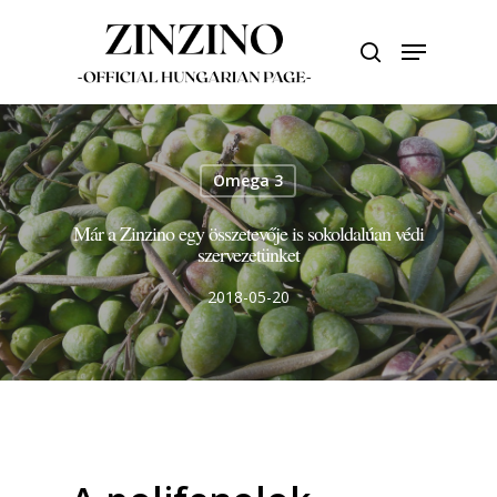
Skip
to
Menu
search
main
Close
content
Menu
Omega 3
Már a Zinzino egy összetevője is sokoldalúan védi
szervezetünket
2018-05-20